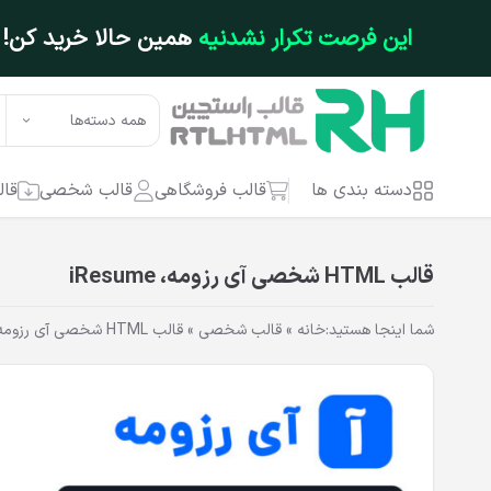
فتن به محتوای اصلی
این فرصت تکرار نشدنیه
همین حالا خرید کن!
همه دسته‌ها
دسته بندی ها
قالب فروشگاهی
قالب شخصی
قال
قالب HTML شخصی آی رزومه، iResume
شما اینجا هستید:
خانه
»
قالب شخصی
»
قالب HTML شخصی آی رزومه، iResume