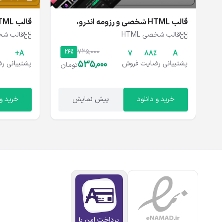
قالب HTML شخصی و رزومه اندرو،
Blayden
Andrew
قالب شخصی HTML
قالب شخصی
725,000
26%
A+
7
۸۸%
A
535,000
پشتیبانی
رضایت
فروش
پشتیبانی
رض
تومان
خرید و دانلود
پیش نمایش
خرید و 