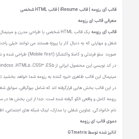
قالب آی رزومه | قالب iResume | قالب HTML شخصی
معرفی قالب آی رزومه
قالب آی رزومه
یک
قالب HTML شخصی
با طراحی مدرن و مینیمال ب
شغل و مهارتی که به دنبال کار یا پروژه هستند می توانند خیلی راح
صورت سئو فرندلی و کاملا واکنشگرا (Mobile first) طراحی شده و در تمامی دستگاه ها به صورت صحیح نمایش داده خواهد شد.
در کد نویسی این
محصول ایرانی
مینیمال این قالب ظاهری خیره کننده به رزومه شما خواهد بخشید تا 
در این قالب بخش هایی قرارگرفته اند که شامل بیوگرافی، سوابق شغلی
رزومه کامل و واقعی الگو گرفته شده است. جدا از این بخش ها در سا
نام خانوادگی،‌ عناوین شغلی یا مدارک، لینک شبکه های اجتماعی، اطلاعات
دموی قالب آی رزومه
آنالیز شده توسط GTmetrix