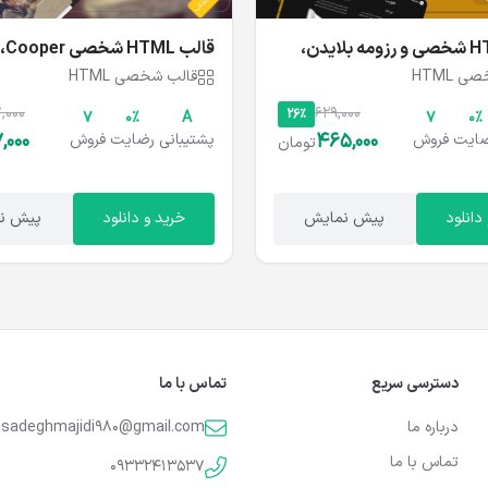
قالب HTML شخصی و رزومه بلایدن،
قالب HTML شخصی Cooper، کوپر
 HTML
قالب شخصی HTML
,000
629,000
26%
۷
۰%
A
۷
۰%
,000
465,000
ایت
فروش
پشتیبانی
رضایت
فروش
تومان
دانلود
پیش نمایش
خرید و دانلود
پیش ن
دسترسی سریع
تماس با ما
درباره ما
sadeghmajidi980@gmail.com
تماس با ما
09332413537