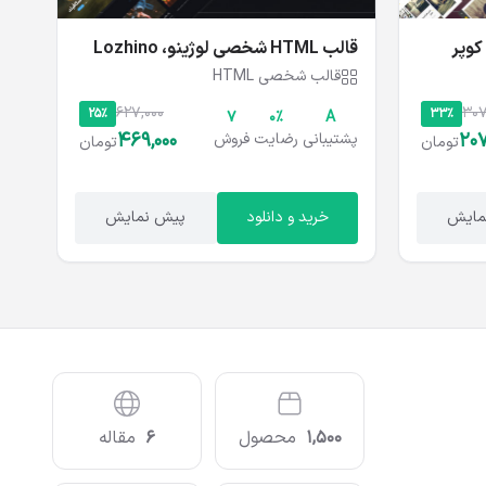
قالب HTML شخصی لوژینو، Lozhino
قالب شخصی HTML
627,000
307
25%
33%
۷
۰%
A
469,000
207
پشتیبانی
رضایت
فروش
تومان
تومان
مایش
خرید و دانلود
پیش نمایش
1,500
محصول
6
مقاله