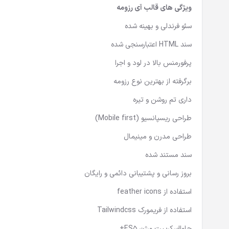
ویژگی های قالب
آی رزومه
سئو فرندلی و بهینه شده
سند HTML اعتبارسنجی شده
پرفورمنس بالا در لود و اجرا
برگرفته از بهترین نوع رزومه
داری تم روشن و تیره
طراحی ریسپانسیو (Mobile first)
طراحی مدرن و مینیمال
سند مستند شده
بروز رسانی و پشتیبانی دائمی و رایگان
استفاده از feather icons
استفاده از فریمورک Tailwindcss
جاوااسکریپت ورژن ES5+