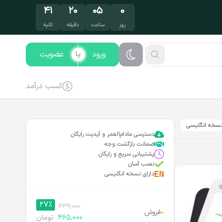
۴۰
۲۰
۰۵
۰
روز
ساعت
دقیقه
ثانیه
ورود
عضویت
یا
کسب درآمد
سخه انگلیسی
دسترسی مادام‌العمر و آپدیت رایگان
ضمانت بازگشت وجه
پشتیبانی سریع و رایگان
نصب آسان
دارای نسخه انگلیسی
27%
639,000
0
فروش
465,000
تومان