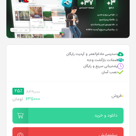
دسترسی مادام‌العمر و آپدیت رایگان
ضمانت بازگشت وجه
پشتیبانی سریع و رایگان
نصب آسان
25%
849,000
0
فروش
635000
تومان
دانلود و خرید
پیشنمایش