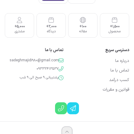
5,000+
2,000+
100+
1,500+
محصول
مقاله
دیدگاه
مشتری
دسترسی سریع
تماس با ما
درباره ما
sadeghmajidi980@gmail.com
09332413537
تماس با ما
پشتیبانی 9 صبح الی 9 شب
کسب درآمد
قوانین و مقررات