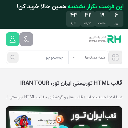
فتن به محتوای اصلی
این فرصت تکرار نشدنیه
همین حالا خرید کن!
۴۲
۳۲
۱۹
۶
روز
ساعت
دقیقه
ثانیه
همه دسته‌ها
قالب HTML توریستی ایران تور، IRAN TOUR
شما اینجا هستید:
خانه
»
قالب هتل و گردشگری
»
قالب HTML توریستی ایران تور، IRAN TOUR