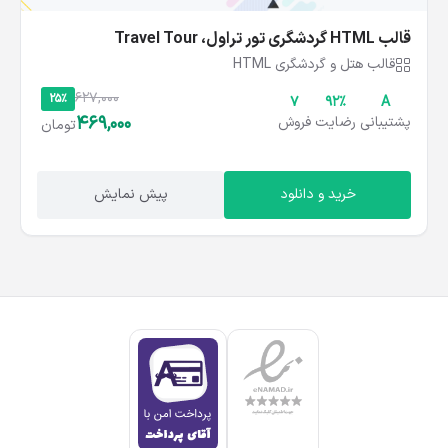
قالب HTML گردشگری تور تراول، Travel Tour
قالب هتل و گردشگری HTML
627,000
25%
7
۹۲%
A
469,000
پشتیبانی
رضایت
فروش
تومان
خرید و دانلود
پیش نمایش