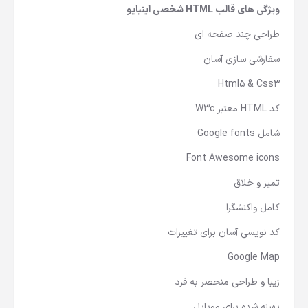
8 تم (هرکدوم دو حالت ظاهری).
ویژگی های قالب HTML شخصی اینبایو
طراحی چند صفحه ای
سفارشی سازی آسان
Html5 & Css3
کد HTML معتبر W3c
شامل Google fonts
Font Awesome icons
تمیز و خلاق
کامل واکنشگرا
کد نویسی آسان برای تغییرات
Google Map
زیبا و طراحی منحصر به فرد