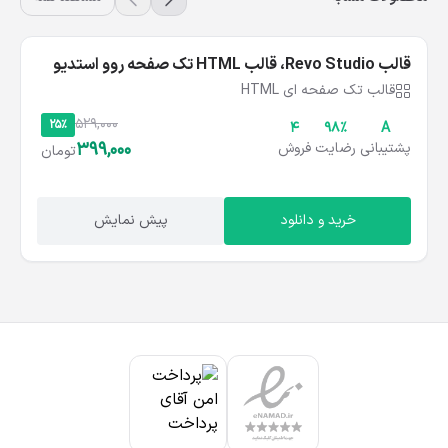
محصولات مشابه
مشاهده همه
قالب Revo Studio، قالب HTML تک صفحه روو استدیو
قالب تک صفحه ای HTML
529,000
25%
4
۹۸%
A
399,000
پشتیبانی
رضایت
فروش
تومان
خرید و دانلود
پیش نمایش