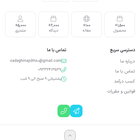
5,000+
2,000+
100+
1,500+
محصول
مقاله
دیدگاه
مشتری
دسترسی سریع
تماس با ما
درباره ما
sadeghmajidi980@gmail.com
09332413537
تماس با ما
پشتیبانی 9 صبح الی 9 شب
کسب درآمد
قوانین و مقررات