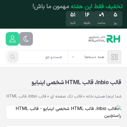
فتن به محتوای اصلی
تخفیف محدود
روی محصولات محبوب! فرصت رو
از دست نده!
۵۱
۱۶
۰۹
۵
روز
ساعت
دقیقه
ثانیه
همه دسته‌ها
قالب Inbio، قالب HTML شخصی اینبایو
شما اینجا هستید:
خانه
»
قالب تک صفحه ای
»
قالب Inbio، قالب HTML شخصی اینبایو