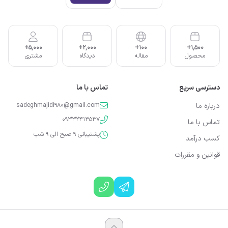
5,000+
2,000+
100+
1,500+
محصول
مقاله
دیدگاه
مشتری
دسترسی سریع
تماس با ما
درباره ما
sadeghmajidi980@gmail.com
09332413537
تماس با ما
پشتیبانی 9 صبح الی 9 شب
کسب درآمد
قوانین و مقررات