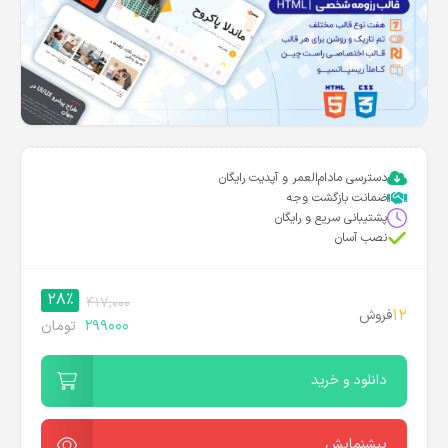
دسترسی مادام‌العمر و آپدیت رایگان
ضمانت بازگشت وجه
پشتیبانی سریع و رایگان
نصب آسان
28%
417,000
12
فروش
299000
تومان
دانلود و خرید
پیشنمایش