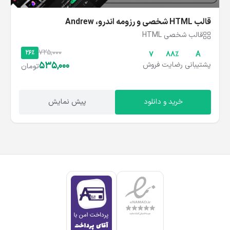
قالب HTML شخصی و رزومه اندرو، Andrew
قالب شخصی HTML
725,000
26%
7
۸۸%
A
535,000
پشتیبانی
رضایت
فروش
تومان
خرید و دانلود
پیش نمایش