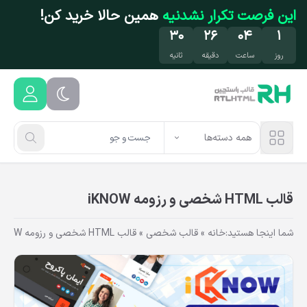
فتن به محتوای اصلی
این فرصت تکرار نشدنیه
همین حالا خرید کن!
۳۰
۲۶
۰۴
۱
روز
ساعت
دقیقه
ثانیه
همه دسته‌ها
قالب HTML شخصی و رزومه iKNOW
شما اینجا هستید:
خانه
»
قالب شخصی
»
قالب HTML شخصی و رزومه iKNOW