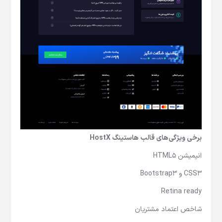
برخی ویژگی‌های قالب هاستینگ HostX
انيميشن HTML۵
CSS۳ و Bootstrap۳
Retina ready
شاخص اعتماد مشتريان