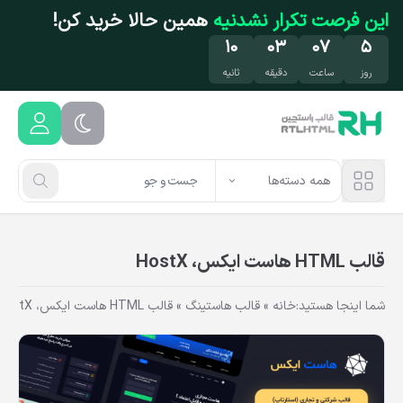
فتن به محتوای اصلی
این فرصت تکرار نشدنیه
همین حالا خرید کن!
۱۰
۰۳
۰۷
۵
روز
ساعت
دقیقه
ثانیه
همه دسته‌ها
قالب HTML هاست ایکس، HostX
شما اینجا هستید:
خانه
»
قالب هاستینگ
»
قالب HTML هاست ایکس، HostX