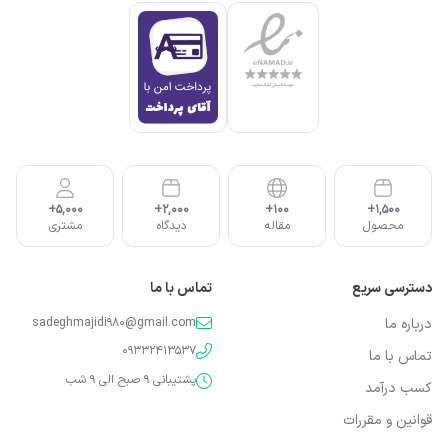
5,000+
2,000+
100+
1,500+
محصول
مقاله
دیدگاه
مشتری
دسترسی سریع
تماس با ما
درباره ما
sadeghmajidi980@gmail.com
09332413537
تماس با ما
پشتیبانی 9 صبح الی 9 شب
کسب درآمد
قوانین و مقررات