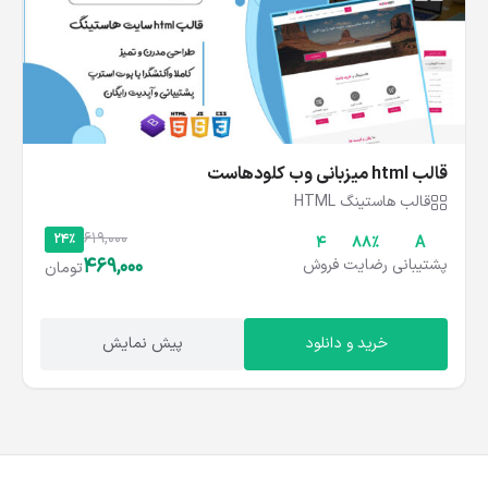
قالب html میزبانی وب کلودهاست
قالب هاستینگ HTML
619,000
24%
4
۸۸%
A
469,000
پشتیبانی
رضایت
فروش
تومان
خرید و دانلود
پیش نمایش