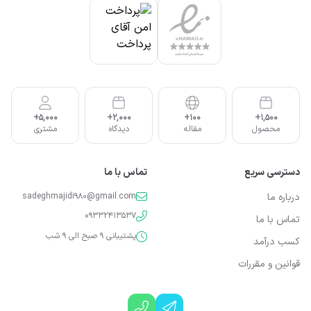
5,000+
2,000+
100+
1,500+
محصول
مقاله
دیدگاه
مشتری
دسترسی سریع
تماس با ما
درباره ما
sadeghmajidi980@gmail.com
09332413537
تماس با ما
پشتیبانی 9 صبح الی 9 شب
کسب درآمد
قوانین و مقررات