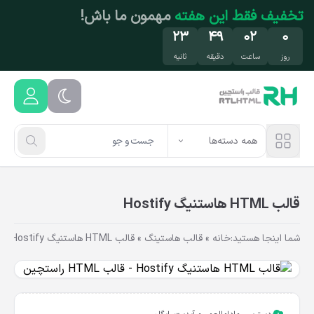
فتن به محتوای اصلی
تخفیف فقط این هفته
مهمون ما باش!
۲۳
۴۹
۰۲
۰
روز
ساعت
دقیقه
ثانیه
همه دسته‌ها
قالب HTML هاستنیگ Hostify
شما اینجا هستید:
خانه
»
قالب هاستینگ
»
قالب HTML هاستنیگ Hostify