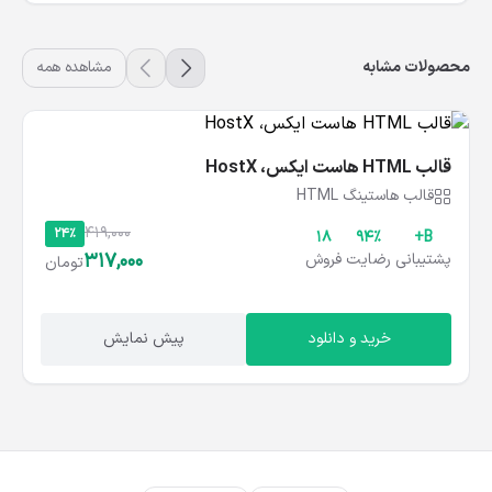
محصولات مشابه
مشاهده همه
قالب HTML هاست ایکس، HostX
قالب هاستینگ HTML
419,000
24%
18
۹۴%
B+
317,000
پشتیبانی
رضایت
فروش
تومان
خرید و دانلود
پیش نمایش