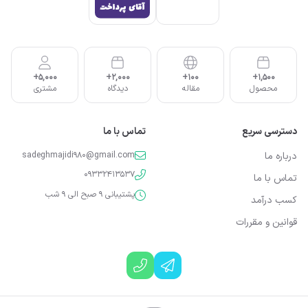
5,000+
2,000+
100+
1,500+
محصول
مقاله
دیدگاه
مشتری
دسترسی سریع
تماس با ما
درباره ما
sadeghmajidi980@gmail.com
09332413537
تماس با ما
پشتیبانی 9 صبح الی 9 شب
کسب درآمد
قوانین و مقررات