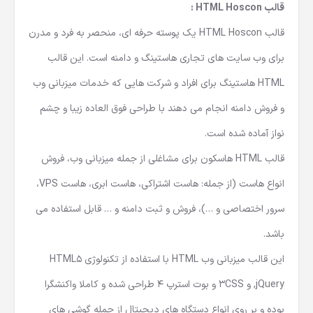
قالب HTML Hoscon :
قالب HTML Hoscon یک پوسته حرفه ای، منحصر به فرد و مدرن
برای وب سایت های تجاری هاستینگ و دامنه است. این
قالب
HTML هاستینگ
برای افراد و شرکت هایی که خدمات میزبانی وب
و فروش دامنه انجام می دهند با طراحی فوق العاده زیبا و چشم
نواز آماده شده است.
قالب HTML هاسکون برای مشاغلی از جمله میزبانی وب، فروش
انواع هاست (از جمله: هاست اشتراکی، هاست ابری، هاست VPS،
سرور اختصاصی و …)، فروش و ثبت دامنه و … قابل استفاده می
باشد.
این قالب میزبانی وب HTML با استفاده از تکنولوژی HTML5
,jQuery و 3CSS و بوت استرپ 4 طراحی شده و کاملا واکنشگرا
بوده و بر روی انواع دستگاه های دیجیتال از جمله گوشی های