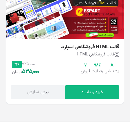
قالب HTML فروشگاهی اسپارت
قالب فروشگاهی HTML
725,000
26%
۷
۹۸%
A
535,000
پشتیبانی
رضایت
فروش
تومان
خرید و دانلود
پیش نمایش