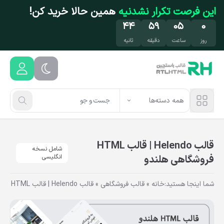
فتن به محتوای اصلی
این فرصت تکرار نشدنیه
همین حالا خرید کن!
۴۴
۵۹
۰۵
۰
روز
ساعت
دقیقه
ثانیه
همه دسته‌ها
قالب Helendo | قالب HTML
شامل نسخه
فروشگاهی هلندو
انگلیسی
شما اینجا هستید:
خانه
»
قالب فروشگاهی
»
قالب Helendo | قالب HTML فروشگاهی هلندو