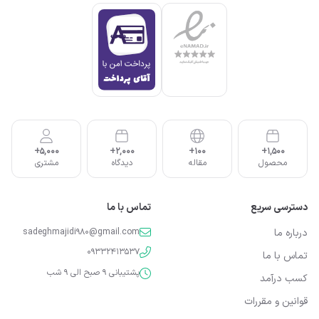
5,000+
2,000+
100+
1,500+
محصول
مقاله
دیدگاه
مشتری
دسترسی سریع
تماس با ما
درباره ما
sadeghmajidi980@gmail.com
09332413537
تماس با ما
پشتیبانی 9 صبح الی 9 شب
کسب درآمد
قوانین و مقررات