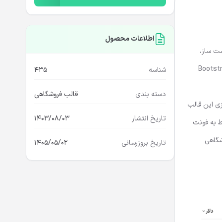
اطلاعات محصول
ست ساز،
ته شده است. Hancy بر اساس آخرین استانداردها و روندهای مدرن با Bootstrap 5.x
شناسه
435
دسته بندی
قالب فروشگاهی
زی این
قالب
تاریخ انتشار
1403/08/03
ط به فونت
شگاهی
تاریخ بروزرسانی
1405/05/02