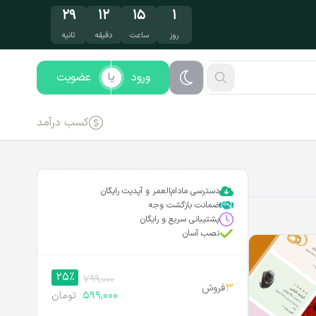
۲۸
۱۲
۱۵
۱
روز
ساعت
دقیقه
ثانیه
ورود
عضویت
یا
کسب درآمد
دسترسی مادام‌العمر و آپدیت رایگان
ضمانت بازگشت وجه
پشتیبانی سریع و رایگان
نصب آسان
25%
799,000
3
فروش
599,000
تومان