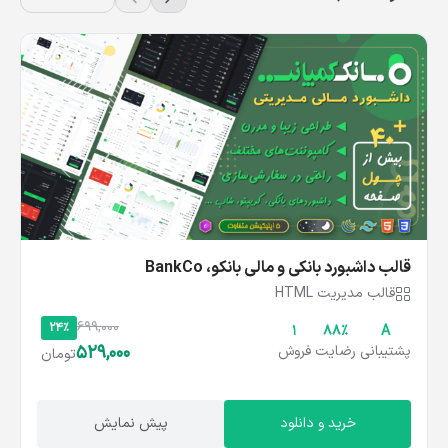
قالب داشبورد بانکی و مالی بانکو، BankCo
قالب مدیریت HTML
699,000
24%
1
۸۸%
A
529,000
پشتیبانی
رضایت
فروش
تومان
خرید و دانلود
پیش نمایش