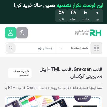
فتن به محتوای اصلی
این فرصت تکرار نشدنیه
همین حالا خرید کن!
۵۸
۴۸
۱۰
۰
روز
ساعت
دقیقه
ثانیه
همه دسته‌ها
قالب Grexsan، قالب HTML پنل
شامل نسخه
مدیریتی گرکسان
انگلیسی
شما اینجا هستید:
خانه
»
قالب مدیریت
»
قالب Grexsan، قالب HTML پنل مدیریتی گرکسان