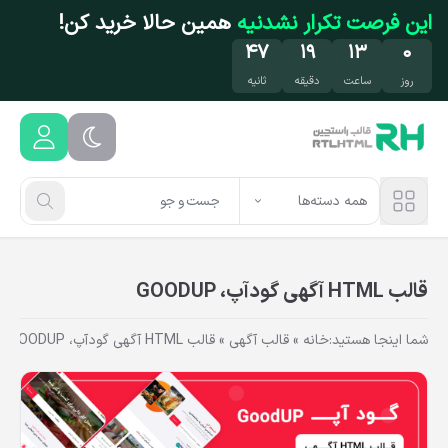
فتن به محتوای اصلی
تخفیف فقط این هفته
مهمون ما باش!
۴۶
۱۹
۱۳
۰
روز
ساعت
دقیقه
ثانیه
همه دسته‌ها
قالب HTML آگهی گودآپ، GOODUP
شما اینجا هستید:
خانه
»
قالب آگهی
»
قالب HTML آگهی گودآپ، GOODUP