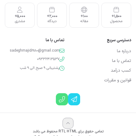
5,000+
2,000+
100+
1,500+
محصول
مقاله
دیدگاه
مشتری
دسترسی سریع
تماس با ما
درباره ما
sadeghmajidi980@gmail.com
09332413537
تماس با ما
پشتیبانی 9 صبح الی 9 شب
کسب درآمد
قوانین و مقررات
تمامی حقوق برای RTL HTML محفوظ می باشد