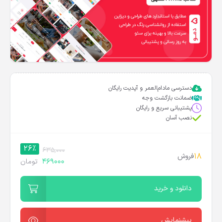
دسترسی مادام‌العمر و آپدیت رایگان
ضمانت بازگشت وجه
پشتیبانی سریع و رایگان
نصب آسان
26%
635,000
18
فروش
469000
تومان
دانلود و خرید
پیشنمایش