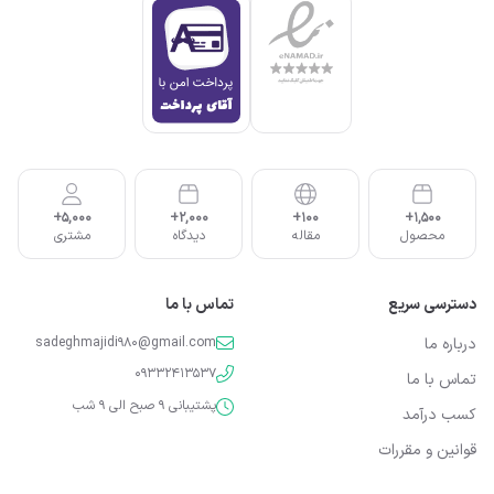
5,000+
2,000+
100+
1,500+
محصول
مقاله
دیدگاه
مشتری
دسترسی سریع
تماس با ما
درباره ما
sadeghmajidi980@gmail.com
09332413537
تماس با ما
پشتیبانی 9 صبح الی 9 شب
کسب درآمد
قوانین و مقررات