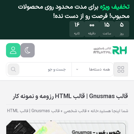
فتن به محتوای اصلی
تخفیف ویژه
برای مدت محدود روی محصولات
محبوب! فرصت رو از دست نده!
۱۵
۰۰
۱۵
۵
روز
ساعت
دقیقه
ثانیه
همه دسته‌ها
قالب Gnusmas | قالب HTML رزومه و نمونه کار
شما اینجا هستید:
خانه
»
قالب شخصی
»
قالب Gnusmas | قالب HTML رزومه و نمونه کار