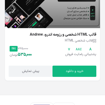
قالب HTML شخصی و رزومه اندرو، Andrew
قالب شخصی HTML
725,000
26%
7
۸۸%
A
535,000
پشتیبانی
رضایت
فروش
تومان
خرید و دانلود
پیش نمایش