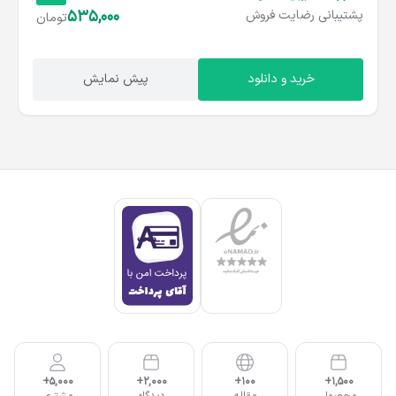
535,000
پشتیبانی
رضایت
فروش
تومان
خرید و دانلود
پیش نمایش
5,000+
2,000+
100+
1,500+