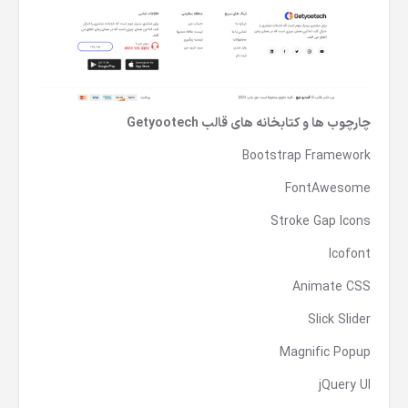
چارچوب ها و کتابخانه های قالب Getyootech
Bootstrap Framework
FontAwesome
Stroke Gap Icons
Icofont
Animate CSS
Slick Slider
Magnific Popup
jQuery UI