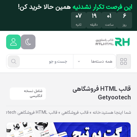
فتن به محتوای اصلی
این فرصت تکرار نشدنیه
همین حالا خرید کن!
۰۶
۱۹
۰۱
۶
روز
ساعت
دقیقه
ثانیه
همه دسته‌ها
قالب HTML فروشگاهی
شامل نسخه
Getyootech
انگلیسی
شما اینجا هستید:
خانه
»
قالب فروشگاهی
»
قالب HTML فروشگاهی Getyootech