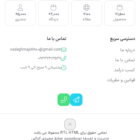
5,000+
2,000+
100+
1,500+
محصول
مقاله
دیدگاه
مشتری
دسترسی سریع
تماس با ما
درباره ما
sadeghmajidi980@gmail.com
09332413537
تماس با ما
پشتیبانی 9 صبح الی 9 شب
کسب درآمد
قوانین و مقررات
تمامی حقوق برای RTL HTML محفوظ می باشد
مدیریت و توسعه توسط
محمد صادق مجیدی کدکنی