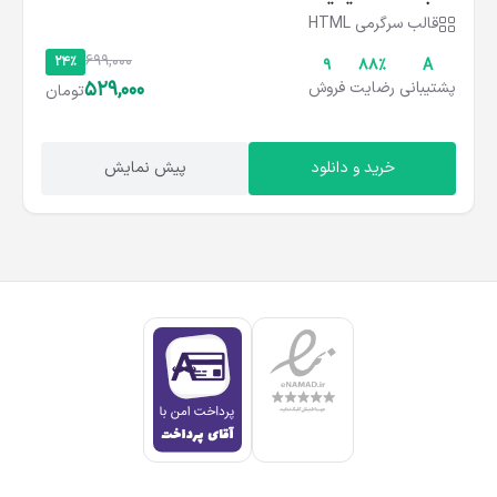
قالب سرگرمی HTML
699,000
24%
9
۸۸%
A
529,000
پشتیبانی
رضایت
فروش
تومان
خرید و دانلود
پیش نمایش