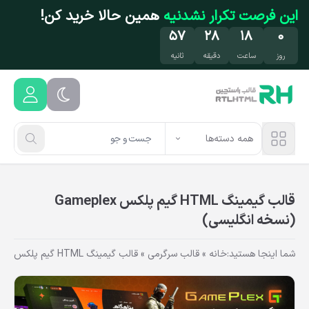
فتن به محتوای اصلی
تخفیف فقط این هفته
مهمون ما باش!
۵۶
۲۸
۱۸
۰
روز
ساعت
دقیقه
ثانیه
همه دسته‌ها
قالب گیمینگ HTML گیم پلکس Gameplex
(نسخه انگلیسی)
شما اینجا هستید:
خانه
»
قالب سرگرمی
»
قالب گیمینگ HTML گیم پلکس Gameplex (نسخه انگلیسی)