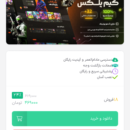
دسترسی مادام‌العمر و آپدیت رایگان
ضمانت بازگشت وجه
پشتیبانی سریع و رایگان
نصب آسان
24%
619,000
18
فروش
469000
تومان
دانلود و خرید