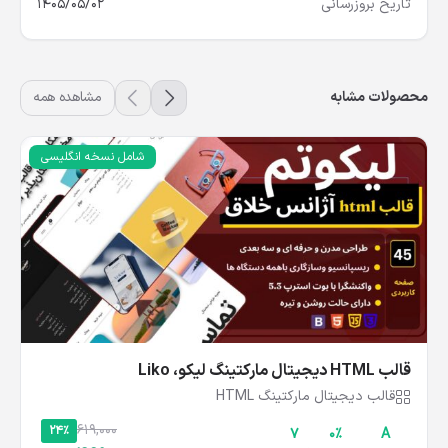
تاریخ بروزرسانی
1405/05/02
محصولات مشابه
مشاهده همه
شامل نسخه انگلیسی
قالب HTML دیجیتال مارکتینگ لیکو، Liko
قالب دیجیتال مارکتینگ HTML
619,000
24%
۷
۰%
A