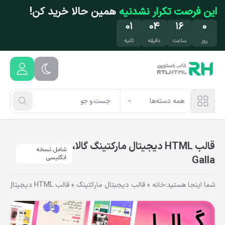
فتن به محتوای اصلی
این فرصت تکرار نشدنیه
همین حالا خرید کن!
۰۰
۰۴
۱۶
۰
روز
ساعت
دقیقه
ثانیه
همه دسته‌ها
قالب HTML دیجیتال مارکتینگ گالا،
شامل نسخه
Galla
انگلیسی
شما اینجا هستید:
خانه
»
قالب دیجیتال مارکتینگ
»
قالب HTML دیجیتال مارکتینگ گالا، Galla