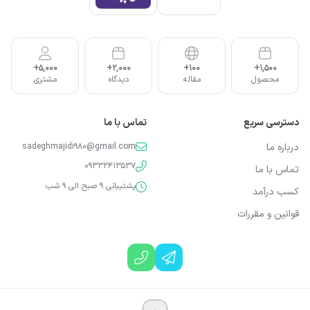
5,000+
2,000+
100+
1,500+
محصول
مقاله
دیدگاه
مشتری
دسترسی سریع
تماس با ما
درباره ما
sadeghmajidi980@gmail.com
09332413537
تماس با ما
پشتیبانی 9 صبح الی 9 شب
کسب درآمد
قوانین و مقررات