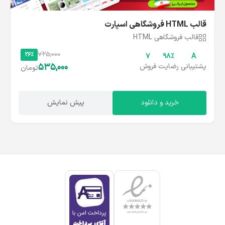
قالب HTML فروشگاهی اسپارت
قالب فروشگاهی HTML
725,000
26%
۷
۹۸%
A
535,000
پشتیبانی
رضایت
فروش
تومان
خرید و دانلود
پیش نمایش