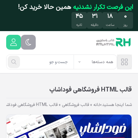
فتن به محتوای اصلی
این فرصت تکرار نشدنیه
همین حالا خرید کن!
۴۴
۳۱
۱۸
۰
روز
ساعت
دقیقه
ثانیه
همه دسته‌ها
قالب HTML فروشگاهی فوداشاپ
شما اینجا هستید:
خانه
»
قالب فروشگاهی
»
قالب HTML فروشگاهی فوداشاپ