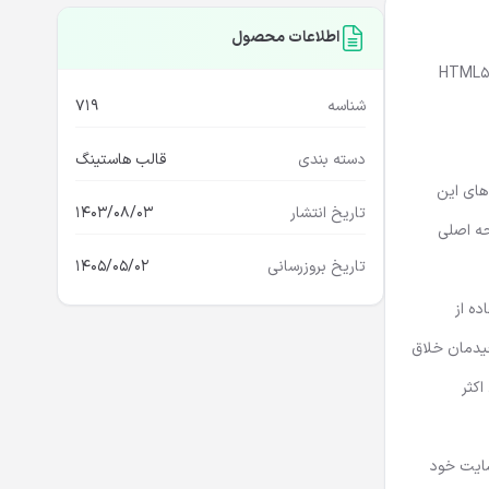
اطلاعات محصول
 تمیز و با تکنولوژی های HTML5، CSS3، jQuery
شناسه
719
دسته بندی
قالب هاستینگ
های این
تاریخ انتشار
1403/08/03
ه اصلی
تاریخ بروزرسانی
1405/05/02
ده از
چنین چیدمان خلاق
اکثر
بسایت خود