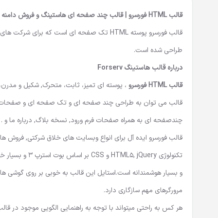
قالب HTML فورسرو | قالب چند صفحه ای هاستینگ و فروش دامنه | قالب html سایت هاستینگ | قالب هاستینگ Forserv | قالب هاستینگ فورسرو
طراحی شده است.
درباره قالب هاستینگ Forserv
قالب HTML فورسرو
، پوسته ای تمیز، ثابت، متحرک, شکیل و مدرن
قالب می توان به طراحی چند صفحه ای و تک صفحه ای و صفحات م
چندصفحه ای به همراه صفحات فرم ورود, نسخه بلاگ, درباره ما و … 
قالب فورسرو ایده آل برای انواع وبسایت های خلاق شرکتی, فروش ها
تکنولوژی Query
و بسیار هوشمندانه است.استایل این قالب به خوبی بر روی گوشی های
مرورگرهای مهم سازگاری دارد.
هر کس به راحتی میتواند با توجه به راهنمایی الگویی موجود در قالب