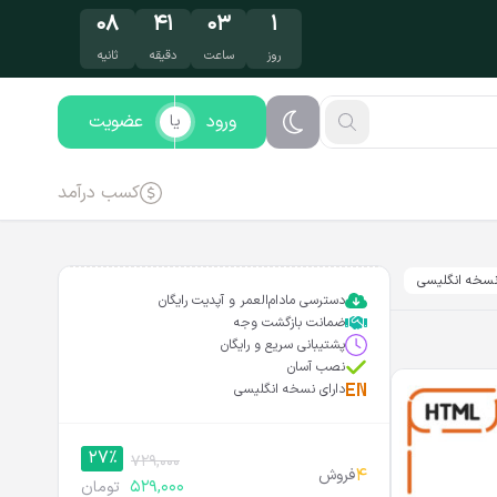
۰۷
۴۱
۰۳
۱
روز
ساعت
دقیقه
ثانیه
ورود
عضویت
یا
کسب درآمد
سخه انگلیسی
دسترسی مادام‌العمر و آپدیت رایگان
ضمانت بازگشت وجه
پشتیبانی سریع و رایگان
نصب آسان
دارای نسخه انگلیسی
27%
729,000
4
فروش
529,000
تومان