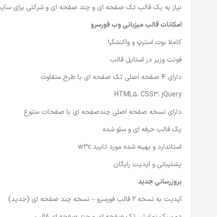
نیاز به یک قالب تک صفحه ای و چند صفحه ای و شرکتی برای سایت ه
امکانات قالب میزبانی وب فورسرو
کاملا بوت استرپ و واکنشگرا
فونت وزیر در استایل قالب
دارای 4 صفحه اصلی تک صفحه ای با طرح متفاوت
HTML5، CSS3، jQuery
دارای نسخه صفحه اصلی چندصفحه ای با صفحات متنوع
یک قالب حرفه ای و سئو شده
استاندارد و بهینه شده مورد تایید w3c
پشتیبانی و آپدیت رایگان
بروزرسانی جدید
آپدیت به نسخه 2 قالب فورسرو – نسخه چند صفحه ای (جدید)
دو سبک نمایش تک صفحه ای و چند صفحه ای قالب