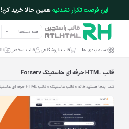
فتن به محتوای اصلی
این فرصت تکرار نشدنیه
همین حالا خرید کن!
همه دسته‌ها
دسته بندی ها
قالب فروشگاهی
قالب شخصی
قال
قالب HTML حرفه ای هاستینگ Forserv
شما اینجا هستید:
خانه
»
قالب هاستینگ
»
قالب HTML حرفه ای هاستینگ Forserv