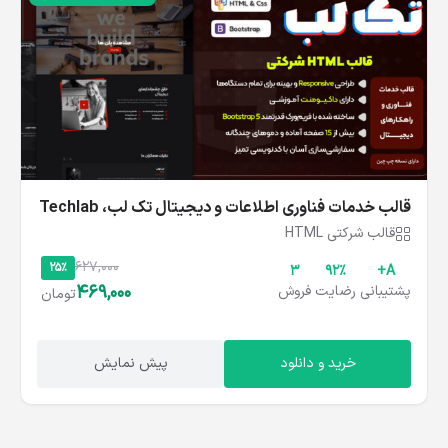
قالب خدمات فناوری اطلاعات و دیجیتال تک‌ لب، Techlab
قالب شرکتی HTML
627,000
25%
3
۹۲%
A+
469,000
پشتیبانی
رضایت
فروش
تومان
خرید و دانلود
پیش نمایش