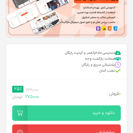
دسترسی مادام‌العمر و آپدیت رایگان
ضمانت بازگشت وجه
پشتیبانی سریع و رایگان
نصب آسان
25%
369,000
0
فروش
275000
تومان
دانلود و خرید
پیشنمایش