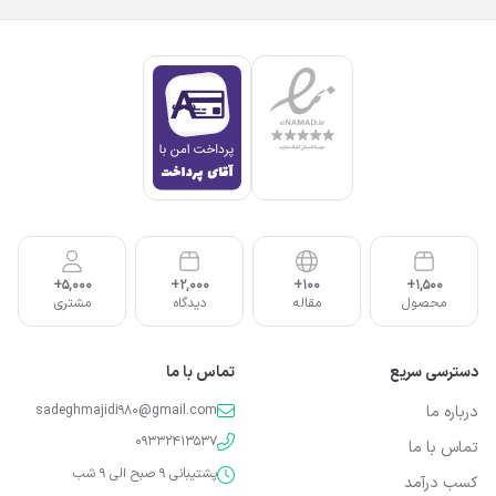
5,000+
2,000+
100+
1,500+
محصول
مقاله
دیدگاه
مشتری
دسترسی سریع
تماس با ما
درباره ما
sadeghmajidi980@gmail.com
09332413537
تماس با ما
پشتیبانی 9 صبح الی 9 شب
کسب درآمد