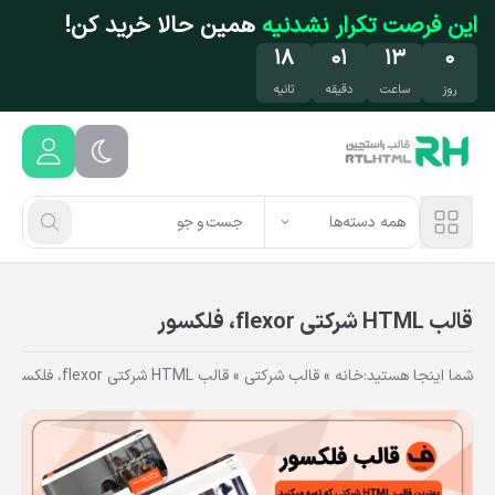
فتن به محتوای اصلی
این فرصت تکرار نشدنیه
همین حالا خرید کن!
۱۷
۰۱
۱۳
۰
روز
ساعت
دقیقه
ثانیه
همه دسته‌ها
قالب HTML شرکتی flexor، فلکسور
شما اینجا هستید:
خانه
»
قالب شرکتی
»
قالب HTML شرکتی flexor، فلکسور