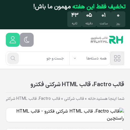
فتن به محتوای اصلی
تخفیف فقط این هفته
مهمون ما باش!
۴۳
۰۵
۰۱
۰
روز
ساعت
دقیقه
ثانیه
همه دسته‌ها
قالب Factro، قالب HTML شرکتی فکترو
شما اینجا هستید:
خانه
»
قالب شرکتی
»
قالب Factro، قالب HTML شرکتی فکترو