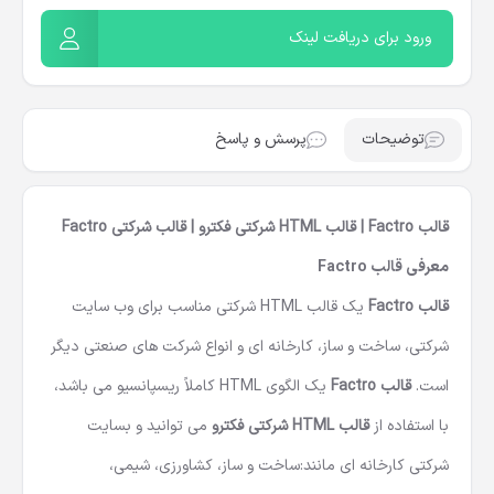
ورود برای دریافت لینک
توضیحات
پرسش و پاسخ
قالب Factro | قالب HTML شرکتی فکترو | قالب شرکتی Factro
معرفی قالب
Factro
قالب Factro
یک
قالب HTML شرکتی
مناسب برای وب سایت
شرکتی، ساخت و ساز، کارخانه ای و انواع شرکت های صنعتی دیگر
است.
قالب Factro
یک الگوی HTML کاملاً ریسپانسیو می باشد،
با استفاده از
قالب HTML شرکتی
فکترو
می توانید و بسایت
شرکتی کارخانه ای مانند:ساخت و ساز، کشاورزی، شیمی،