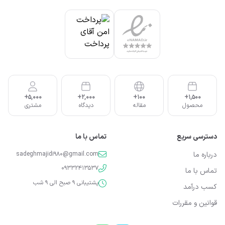
5,000+
2,000+
100+
1,500+
محصول
مقاله
دیدگاه
مشتری
دسترسی سریع
تماس با ما
درباره ما
sadeghmajidi980@gmail.com
09332413537
تماس با ما
پشتیبانی 9 صبح الی 9 شب
کسب درآمد
قوانین و مقررات