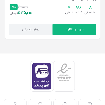
725,000
26%
۷
۹۸%
A
535,000
پشتیبانی
رضایت
فروش
تومان
خرید و دانلود
پیش نمایش