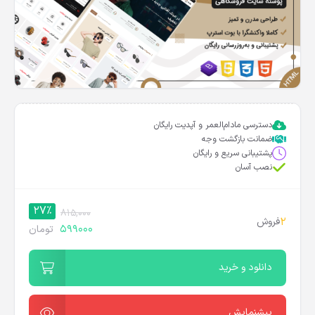
دسترسی مادام‌العمر و آپدیت رایگان
ضمانت بازگشت وجه
پشتیبانی سریع و رایگان
نصب آسان
27%
815,000
2
فروش
599000
تومان
دانلود و خرید
پیشنمایش