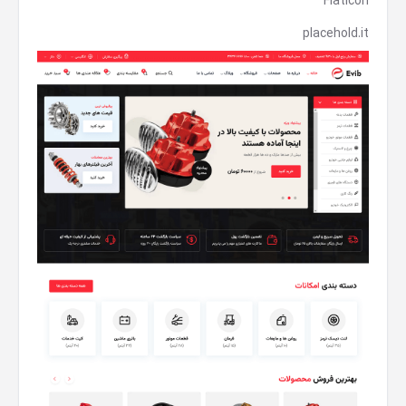
Flaticon
placehold.it