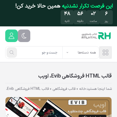
فتن به محتوای اصلی
این فرصت تکرار نشدنیه
همین حالا خرید کن!
۴۷
۵۶
۰۲
۶
روز
ساعت
دقیقه
ثانیه
همه دسته‌ها
قالب HTML فروشگاهی Evib، اویب
شما اینجا هستید:
خانه
»
قالب فروشگاهی
»
قالب HTML فروشگاهی Evib، اویب