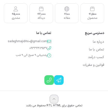
5,000+
2,000+
100+
1,500+
محصول
مقاله
دیدگاه
مشتری
دسترسی سریع
تماس با ما
درباره ما
sadeghmajidi980@gmail.com
09332413537
تماس با ما
پشتیبانی 9 صبح الی 9 شب
کسب درآمد
قوانین و مقررات