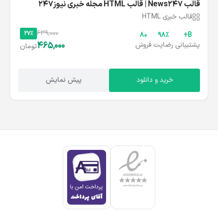
قالب News247 | قالب HTML مجله خبری نیوز247
قالب خبری HTML
639,000
27%
80
۹۸%
B+
465,000
پشتیبانی
رضایت
فروش
تومان
خرید و دانلود
پیش نمایش