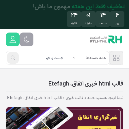
فتن به محتوای اصلی
تخفیف محدود
روی محصولات محبوب! فرصت رو
از دست نده!
۲۴
۰۱
۱۴
۶
روز
ساعت
دقیقه
ثانیه
همه دسته‌ها
قالب html خبری اتفاق، Etefagh
شما اینجا هستید:
خانه
»
قالب خبری
»
قالب html خبری اتفاق، Etefagh