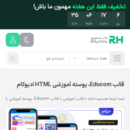
فتن به محتوای اصلی
تخفیف فقط این هفته
مهمون ما باش!
۳۴
۰۶
۱۷
۶
روز
ساعت
دقیقه
ثانیه
همه دسته‌ها
قالب Educom، پوسته آموزشی HTML ادیوکام
شما اینجا هستید:
خانه
»
قالب آموزشی
»
قالب Educom، پوسته آموزشی HTML ادیوکام