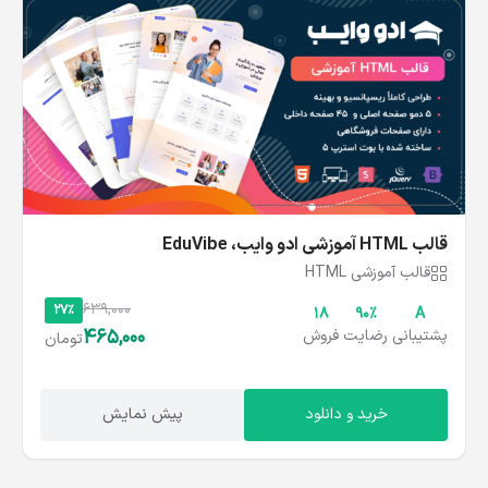
قالب HTML آموزشی ادو وایب، EduVibe
قالب آموزشی HTML
639,000
27%
18
۹۰%
A
465,000
پشتیبانی
رضایت
فروش
تومان
خرید و دانلود
پیش نمایش