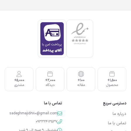
5,000+
2,000+
100+
1,500+
محصول
مقاله
دیدگاه
مشتری
دسترسی سریع
تماس با ما
درباره ما
sadeghmajidi980@gmail.com
09332413537
تماس با ما
پشتیبانی 9 صبح الی 9 شب