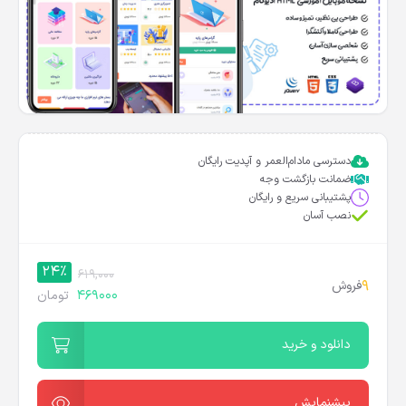
دسترسی مادام‌العمر و آپدیت رایگان
ضمانت بازگشت وجه
پشتیبانی سریع و رایگان
نصب آسان
24%
619,000
9
فروش
469000
تومان
دانلود و خرید
پیشنمایش