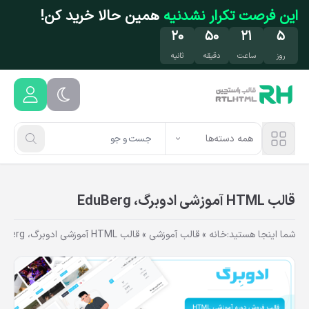
فتن به محتوای اصلی
این فرصت تکرار نشدنیه
همین حالا خرید کن!
۲۰
۵۰
۲۱
۵
روز
ساعت
دقیقه
ثانیه
همه دسته‌ها
قالب HTML آموزشی ادوبرگ، EduBerg
شما اینجا هستید:
خانه
»
قالب آموزشی
»
قالب HTML آموزشی ادوبرگ، EduBerg