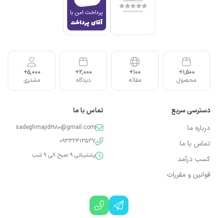
5,000+
2,000+
100+
1,500+
محصول
مقاله
دیدگاه
مشتری
دسترسی سریع
تماس با ما
درباره ما
sadeghmajidi980@gmail.com
09332413537
تماس با ما
پشتیبانی 9 صبح الی 9 شب
کسب درآمد
قوانین و مقررات