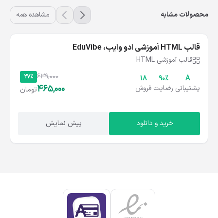
محصولات مشابه
مشاهده همه
قالب HTML آموزشی ادو وایب، EduVibe
قالب آموزشی HTML
639,000
27%
18
۹۰%
A
465,000
پشتیبانی
رضایت
فروش
تومان
خرید و دانلود
پیش نمایش