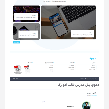
دموی پنل مدرس قالب ادوبرگ