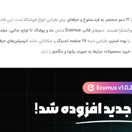
21 دمو منحصر به فرد،متنوع و حرفه‌ای
برای طراحی انواع فروشگاه است. این قا
واکنشگرا هستند. دموهای
قالب Ecomus
شامل
مد و پوشاک تا لوازم جانبی، مبلما
با
بوت استرپ
طراحی شده
28 صفحه لندینگ
و امکاناتی مانند
انیمیشن‌های حرفه
خرید محصولات مرتبط به صورت یکچا و مگامنو
را دارد.