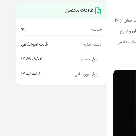
اطلاعات محصول
لب
بیش از 120
شناسه
926
ن و لوازم
‌ای،
تایمر
دسته بندی
قالب فروشگاهی
تاریخ انتشار
1403/08/03
تاریخ بروزرسانی
1405/05/02