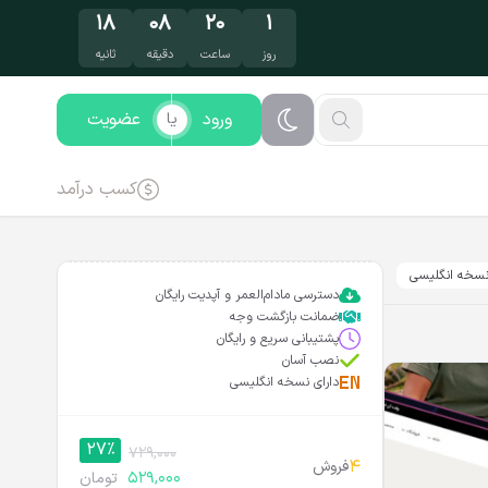
۱۷
۰۸
۲۰
۱
روز
ساعت
دقیقه
ثانیه
ورود
عضویت
یا
کسب درآمد
سخه انگلیسی
دسترسی مادام‌العمر و آپدیت رایگان
ضمانت بازگشت وجه
پشتیبانی سریع و رایگان
نصب آسان
دارای نسخه انگلیسی
27%
729,000
4
فروش
529,000
تومان