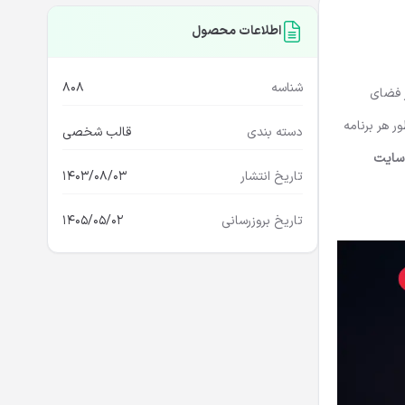
اطلاعات محصول
شناسه
808
ز فضای
ر هر برنامه
دسته بندی
قالب شخصی
سایت
تاریخ انتشار
1403/08/03
تاریخ بروزرسانی
1405/05/02