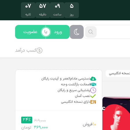
۰۵
۵۷
۰۹
۵
روز
ساعت
دقیقه
ثانیه
ورود
عضویت
یا
کسب درآمد
سخه انگلیسی
دسترسی مادام‌العمر و آپدیت رایگان
ضمانت بازگشت وجه
پشتیبانی سریع و رایگان
نصب آسان
دارای نسخه انگلیسی
24%
619,000
10
فروش
469,000
تومان