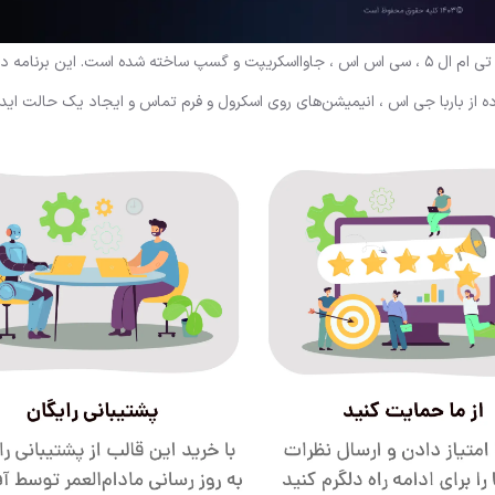
ای بیو یک الگوی نمونه کارها شخصی مدرن است که با انیمیشن اچ تی ام ال 5 ، سی اس اس ، جاوااسکریپت و گسپ ساخته شده است. ای
 از باربا جی اس ، انیمیشن‌های روی اسکرول و فرم تماس و ایجاد یک حالت ایده