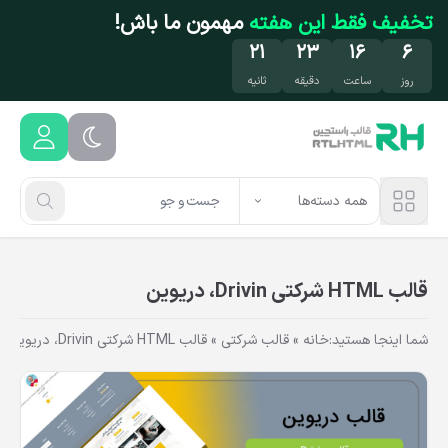
فتن به محتوای اصلی
تخفیف فقط این هفته
مهمون ما باش!
۲۰
۲۳
۱۶
۶
روز
ساعت
دقیقه
ثانیه
همه دسته‌ها
قالب HTML شرکتی Drivin، دریوین
شما اینجا هستید:
خانه
»
قالب شرکتی
»
قالب HTML شرکتی Drivin، دریوین