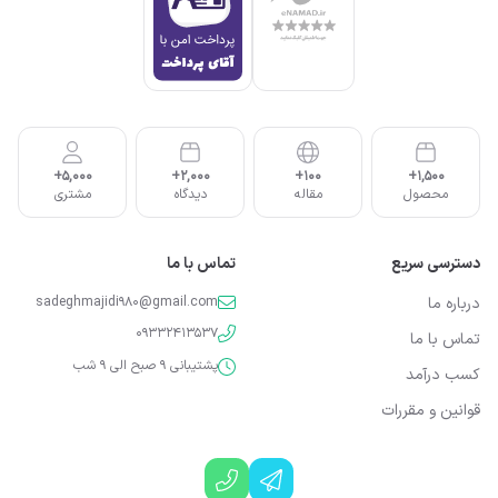
5,000+
2,000+
100+
1,500+
محصول
مقاله
دیدگاه
مشتری
دسترسی سریع
تماس با ما
درباره ما
sadeghmajidi980@gmail.com
09332413537
تماس با ما
پشتیبانی 9 صبح الی 9 شب
کسب درآمد
قوانین و مقررات