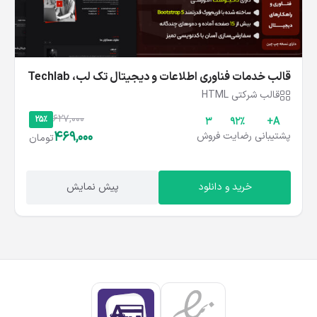
قالب خدمات فناوری اطلاعات و دیجیتال تک‌ لب، Techlab
قالب شرکتی HTML
627,000
25%
3
۹۲%
A+
469,000
پشتیبانی
رضایت
فروش
تومان
خرید و دانلود
پیش نمایش