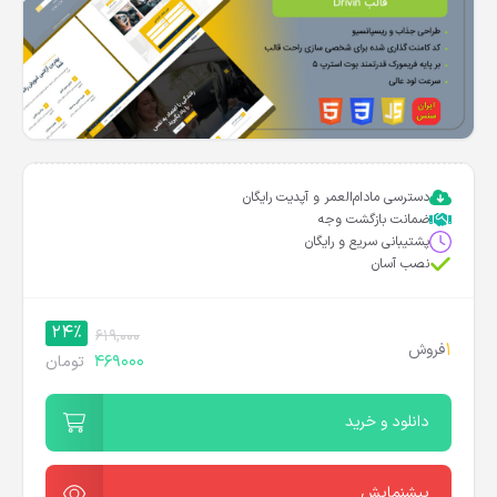
دسترسی مادام‌العمر و آپدیت رایگان
ضمانت بازگشت وجه
پشتیبانی سریع و رایگان
نصب آسان
24%
619,000
1
فروش
469000
تومان
دانلود و خرید
پیشنمایش