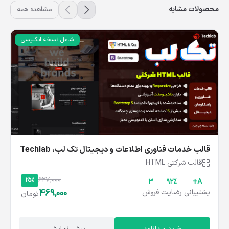
محصولات مشابه
مشاهده همه
شامل نسخه انگلیسی
قالب خدمات فناوری اطلاعات و دیجیتال تک‌ لب، Techlab
قالب شرکتی HTML
627,000
25%
3
۹۲%
A+
469,000
پشتیبانی
رضایت
فروش
تومان