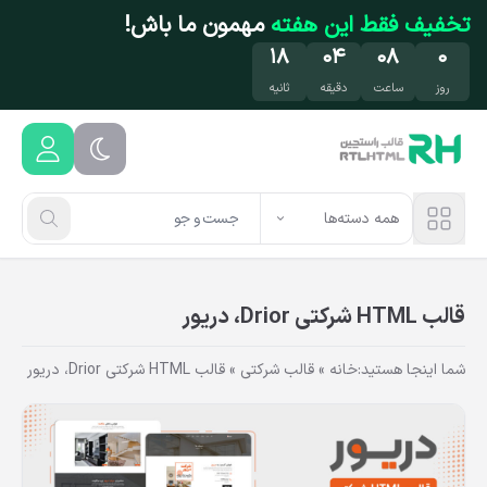
فتن به محتوای اصلی
تخفیف فقط این هفته
مهمون ما باش!
۱۷
۰۴
۰۸
۰
روز
ساعت
دقیقه
ثانیه
همه دسته‌ها
قالب HTML شرکتی Drior، دریور
شما اینجا هستید:
خانه
»
قالب شرکتی
»
قالب HTML شرکتی Drior، دریور