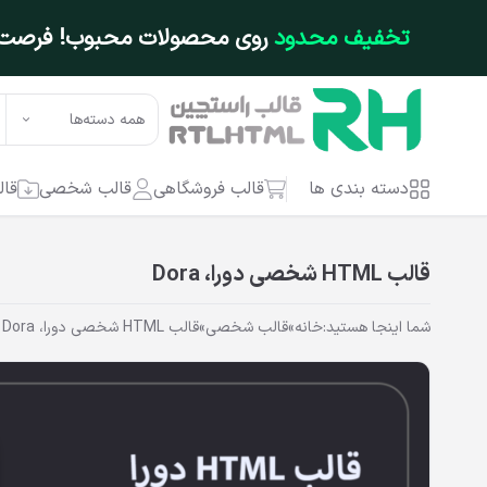
فتن به محتوای اصلی
تخفیف محدود
روی محصولات محبوب! فرصت ر
همه دسته‌ها
دسته بندی ها
قالب فروشگاهی
قالب شخصی
قال
قالب HTML شخصی دورا، Dora
شما اینجا هستید:
خانه
»
قالب شخصی
»
قالب HTML شخصی دورا، Dora