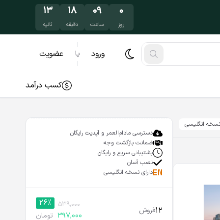
۱۲
۱۸
۰۹
۰
روز
ساعت
دقیقه
ثانیه
ورود
عضویت
یا
کسب درآمد
سخه انگلیسی
دسترسی مادام‌العمر و آپدیت رایگان
ضمانت بازگشت وجه
پشتیبانی سریع و رایگان
نصب آسان
دارای نسخه انگلیسی
26%
539,000
12
فروش
397,000
تومان