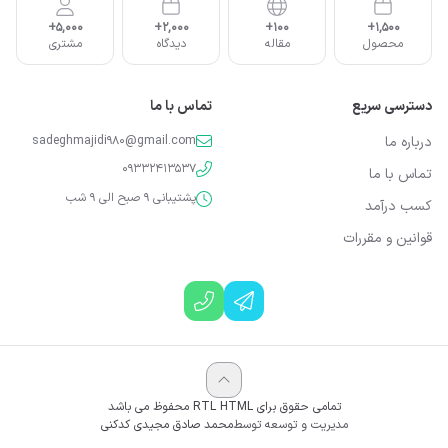
5,000+
2,000+
100+
1,500+
محصول
مقاله
دیدگاه
مشتری
دسترسی سریع
تماس با ما
درباره ما
sadeghmajidi980@gmail.com
09332413537
تماس با ما
پشتیبانی 9 صبح الی 9 شب
کسب درآمد
قوانین و مقررات
تمامی حقوق برای RTL HTML محفوظ می باشد
مدیریت و توسعه توسط
محمد صادق مجیدی کدکنی