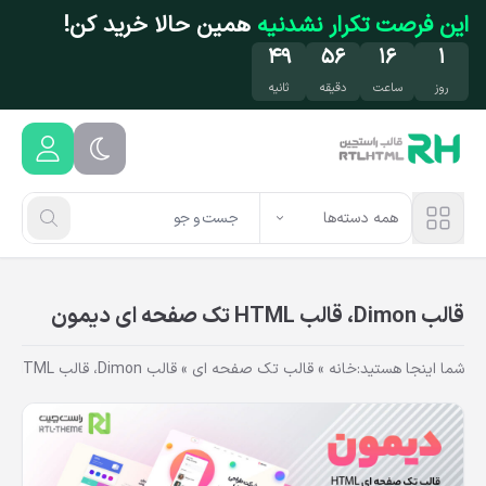
فتن به محتوای اصلی
این فرصت تکرار نشدنیه
همین حالا خرید کن!
۴۸
۵۶
۱۶
۱
روز
ساعت
دقیقه
ثانیه
همه دسته‌ها
قالب Dimon، قالب HTML تک صفحه ای دیمون
شما اینجا هستید:
خانه
»
قالب تک صفحه ای
»
قالب Dimon، قالب HTML تک صفحه ای دیمون