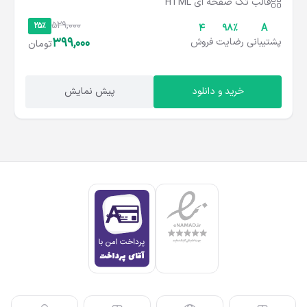
قالب تک صفحه ای HTML
529,000
25%
4
۹۸%
A
399,000
پشتیبانی
رضایت
فروش
تومان
خرید و دانلود
پیش نمایش