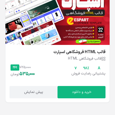
قالب HTML فروشگاهی اسپارت
قالب فروشگاهی HTML
725,000
26%
۷
۹۸%
A
535,000
پشتیبانی
رضایت
فروش
تومان
خرید و دانلود
پیش نمایش