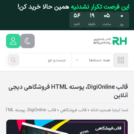
فتن به محتوای اصلی
این فرصت تکرار نشدنیه
همین حالا خرید کن!
۵۶
۱۹
۰۵
۰
روز
ساعت
دقیقه
ثانیه
همه دسته‌ها
قالب DigiOnline، پوسته HTML فروشگاهی دیجی
آنلاین
شما اینجا هستید:
خانه
»
قالب فروشگاهی
»
قالب DigiOnline، پوسته HTML فروشگاهی دیجی آنلاین