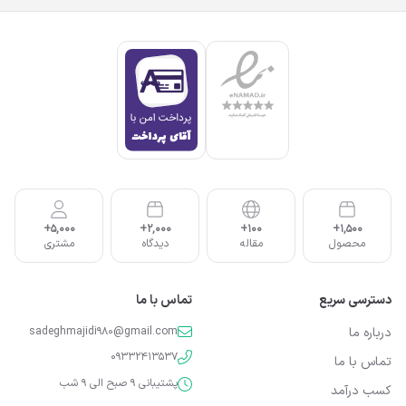
5,000+
2,000+
100+
1,500+
محصول
مقاله
دیدگاه
مشتری
دسترسی سریع
تماس با ما
درباره ما
sadeghmajidi980@gmail.com
09332413537
تماس با ما
پشتیبانی 9 صبح الی 9 شب
کسب درآمد