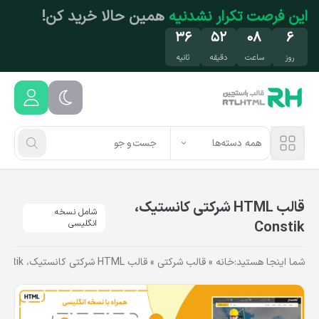
فتن به محتوای اصلی
تخفیف فقط این هفته
مهمون ما باش!
۳۵
۵۲
۰۸
۶
روز
ساعت
دقیقه
ثانیه
همه دسته‌ها
قالب HTML شرکتی کانستیک،
شامل نسخه
Constik
انگلیسی
شما اینجا هستید:
خانه
»
قالب شرکتی
»
قالب HTML شرکتی کانستیک، Constik