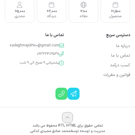
5,000+
2,000+
100+
1,500+
محصول
مقاله
دیدگاه
مشتری
دسترسی سریع
تماس با ما
درباره ما
sadeghmajidi980@gmail.com
09332413537
تماس با ما
پشتیبانی 9 صبح الی 9 شب
کسب درآمد
قوانین و مقررات
تمامی حقوق برای RTL HTML محفوظ می باشد
مدیریت و توسعه توسط
محمد صادق مجیدی کدکنی