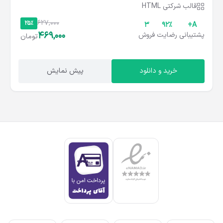
قالب شرکتی HTML
627,000
25%
3
۹۲%
A+
469,000
پشتیبانی
رضایت
فروش
تومان
خرید و دانلود
پیش نمایش