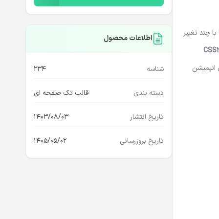
ا چند تغییر
اطلاعات محصول
CSS3
گین های جی کوئری انیمیشن
شناسه
234
دسته بندی
قالب تک صفحه ای
تاریخ انتشار
1403/08/03
تاریخ بروزرسانی
1405/05/02