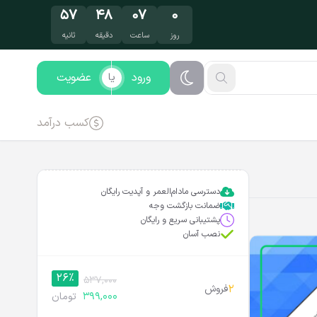
۵۶
۴۸
۰۷
۰
روز
ساعت
دقیقه
ثانیه
ورود
عضویت
یا
کسب درآمد
دسترسی مادام‌العمر و آپدیت رایگان
ضمانت بازگشت وجه
پشتیبانی سریع و رایگان
نصب آسان
26%
537,000
2
فروش
399,000
تومان