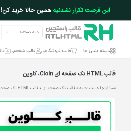
فتن به محتوای اصلی
این فرصت تکرار نشدنیه
همین حالا خرید کن!
همه دسته‌ها
دسته بندی ها
قالب فروشگاهی
قالب شخصی
قال
قالب HTML تک صفحه ای Cloin، کلوین
شما اینجا هستید:
خانه
»
قالب تک صفحه ای
»
قالب HTML تک صفحه ای Cloin، کلوین