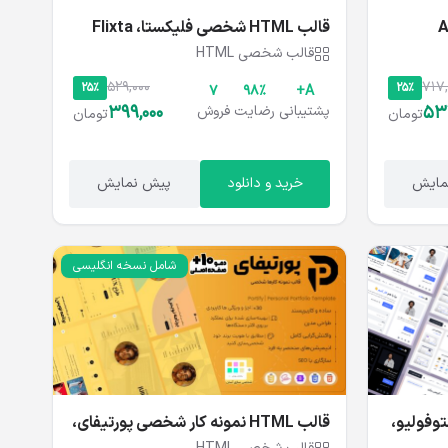
قالب HTML شخصی فلیکستا، Flixta
قالب شخصی HTML
529,000
717,
25%
25%
۷
۹۸%
A+
399,000
53
پشتیبانی
رضایت
فروش
تومان
تومان
مایش
خرید و دانلود
پیش نمایش
شامل نسخه انگلیسی
بنتوفولیو،
قالب HTML نمونه کار شخصی پورتیفای،
Portify