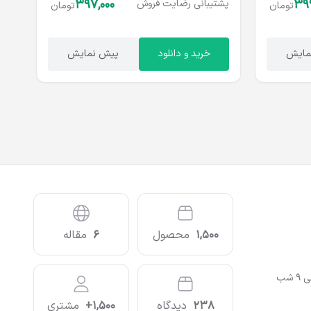
397,000
399
پشتیبانی
رضایت
فروش
تومان
تومان
مایش
خرید و دانلود
پیش نمایش
1,500
محصول
6
مقاله
238
دیدگاه
1,500+
مشتری