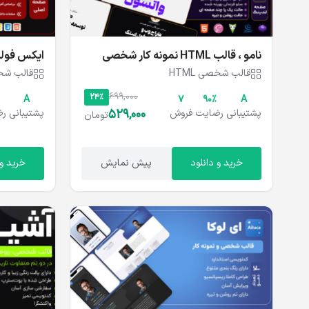
نامو ، قالب HTML نمونه کار شخصی
رزومه
قالب شخصی HTML
قالب شخصی
699,000
24%
A
۷
۹۰%
A
529,000
پشتیبانی
رضایت
فروش
پشتیبانی
رض
تومان
خرید و دانلود
پیش نمایش
خرید و 