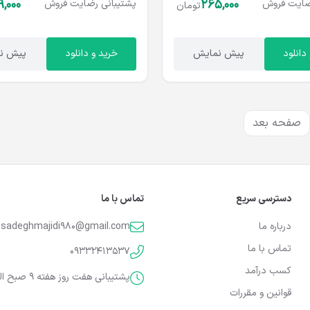
,000
265,000
ایت
فروش
پشتیبانی
رضایت
فروش
تومان
دانلود
پیش نمایش
خرید و دانلود
پیش ن
صفحه بعد
دسترسی سریع
تماس با ما
درباره ما
sadeghmajidi980@gmail.com
تماس با ما
09332413537
کسب درآمد
پشتیبانی هفت روز هفته 9 صبح الی 9 شب
قوانین و مقررات