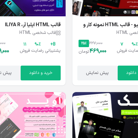
ایکس فولیو - قالب HTML نمونه کار و
قالب HTML ایلیا آر، ILIYA R
 HTML
قالب شخصی HTML
000
627,000
25%
11
۹۰%
B+
۷
۹۰%
,000
469,000
ایت
فروش
پشتیبانی
رضایت
فروش
تومان
دانلود
پیش نمایش
خرید و دانلود
پیش ن