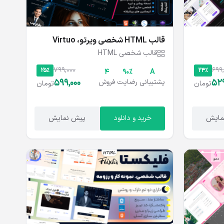
قالب HTML شخصی ویرتو، Virtuo
قالب شخصی HTML
799,000
699,
25%
24%
4
۹۰%
A
599,000
529
پشتیبانی
رضایت
فروش
تومان
تومان
مایش
خرید و دانلود
پیش نمایش