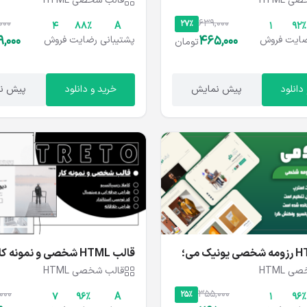
 HTML
قالب شخصی HTML
000
639,000
27%
4
۸۸%
A
1
۹۲%
,000
465,000
ایت
فروش
پشتیبانی
رضایت
فروش
تومان
دانلود
پیش نمایش
خرید و دانلود
پیش ن
قالب HTML رزومه شخصی یونیک می؛
قالب HTML شخصی و نمونه ک
Treto
 HTML
قالب شخصی HTML
000
355,000
25%
۷
۹۶%
A
1
۹۶%