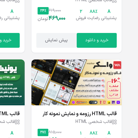
قالب شخصی HTML
قالب شخصی
619,000
24%
A
2
۸۸%
A
469,000
پشتیبانی
رضایت
فروش
پشتیبانی
رض
تومان
خرید و دانلود
پیش نمایش
خرید و 
قالب HTML رزومه و نمایش نمونه کار
واسکر، Wasker
UNIQE ME
قالب شخصی HTML
قالب شخصی
815,000
27%
A
1
۸۸%
A