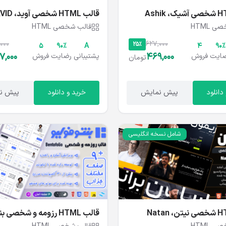
قالب HTML شخصی آوید، AVID
 HTML
قالب شخصی HTML
000
627,000
25%
5
۹۰%
A
4
۹۰%
7,000
469,000
ایت
فروش
پشتیبانی
رضایت
فروش
تومان
دانلود
پیش نمایش
خرید و دانلود
پیش ن
شامل نسخه انگلیسی
قالب HTML رزومه و شخصی 
Bentofolio