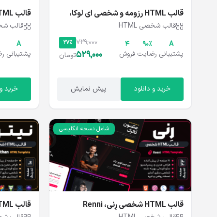
قالب HTML رزومه و شخصی ای لوکا،
قالب HTML شخصی آشیک، Ashik
Ailuca
قالب شخصی HTML
قالب شخصی
729,000
27%
A
4
۹۰%
A
529,000
پشتیبانی
رضایت
فروش
پشتیبانی
رض
تومان
خرید و دانلود
پیش نمایش
خرید و 
شامل نسخه انگلیسی
قالب HTML شخصی رِنی، Renni
قالب HTML شخصی نیتن، Natan