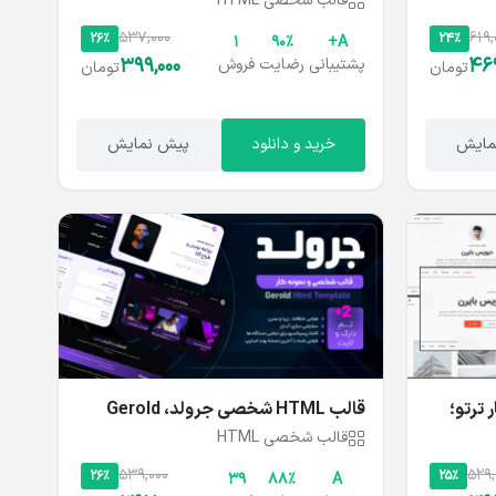
قالب شخصی HTML
537,000
619,
26%
24%
1
۹۰%
A+
399,000
469
پشتیبانی
رضایت
فروش
تومان
تومان
مایش
خرید و دانلود
پیش نمایش
ار ترتو؛
قالب HTML شخصی جرولد، Gerold
قالب شخصی HTML
539,000
529,
26%
25%
39
۸۸%
A