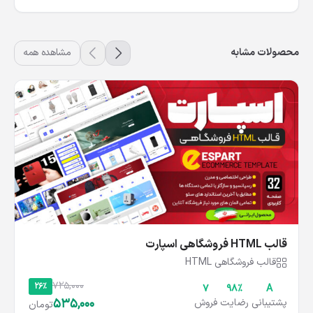
محصولات مشابه
مشاهده همه
قالب HTML فروشگاهی اسپارت
قالب فروشگاهی HTML
725,000
26%
۷
۹۸%
A
535,000
پشتیبانی
رضایت
فروش
تومان