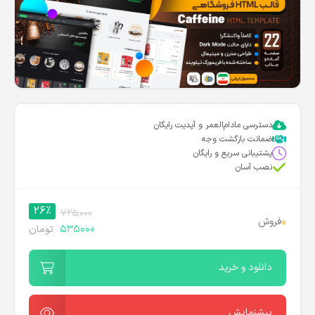
دسترسی مادام‌العمر و آپدیت رایگان
ضمانت بازگشت وجه
پشتیبانی سریع و رایگان
نصب آسان
26%
725,000
0
فروش
535000
تومان
دانلود و خرید
پیشنمایش