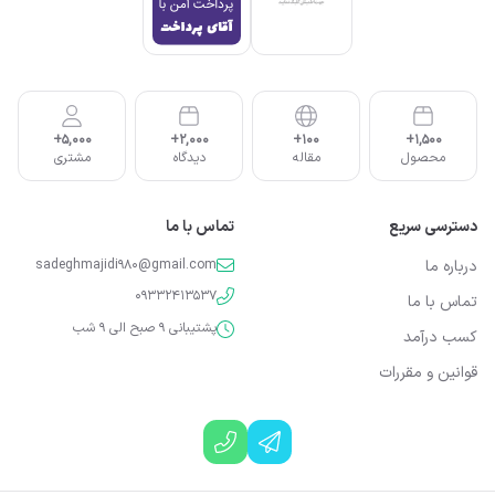
5,000+
2,000+
100+
1,500+
محصول
مقاله
دیدگاه
مشتری
دسترسی سریع
تماس با ما
درباره ما
sadeghmajidi980@gmail.com
09332413537
تماس با ما
پشتیبانی 9 صبح الی 9 شب
کسب درآمد
قوانین و مقررات