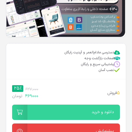
دسترسی مادام‌العمر و آپدیت رایگان
ضمانت بازگشت وجه
پشتیبانی سریع و رایگان
نصب آسان
25%
627,000
5
فروش
469000
تومان
دانلود و خرید
پیشنمایش