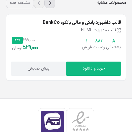
محصولات مشابه
مشاهده همه
قالب داشبورد بانکی و مالی بانکو، BankCo
قالب مدیریت HTML
699,000
24%
1
۸۸%
A
529,000
پشتیبانی
رضایت
فروش
تومان
خرید و دانلود
پیش نمایش