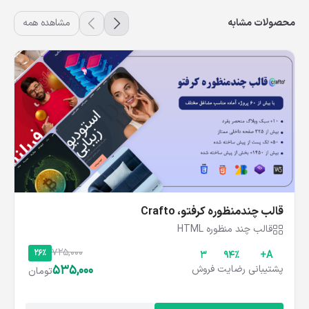
محصولات مشابه
مشاهده همه
قالب چندمنظوره کرفتو، Crafto
قالب چند منظوره HTML
725,000
26%
3
۹۴%
A+
535,000
پشتیبانی
رضایت
فروش
تومان