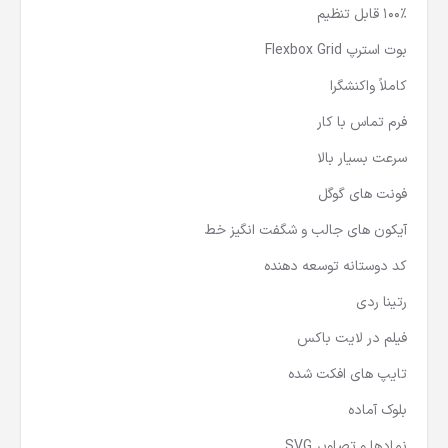
100٪ قابل تنظیم
بوت استرپ Flexbox Grid
کاملاً واکنشگرا
فرم تماس با کار
سرعت بسیار بالا
فونت های گوگل
آیکون های جالب و شگفت انگیز خط
کد دوستانه توسعه دهنده
رتینا ردی
فیلم در لایت باکس
تایپ های افکت شده
بلوک آماده
نمادها و تصاویر SVG