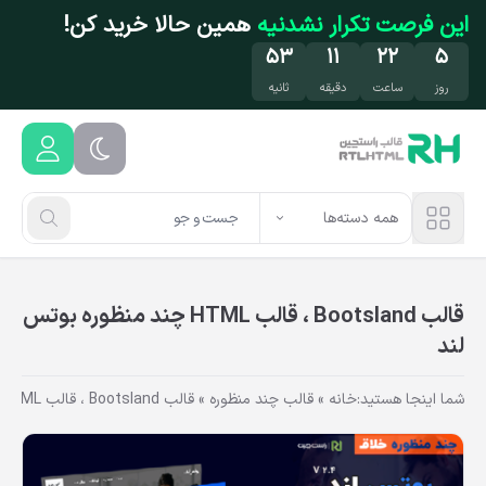
فتن به محتوای اصلی
این فرصت تکرار نشدنیه
همین حالا خرید کن!
۵۳
۱۱
۲۲
۵
روز
ساعت
دقیقه
ثانیه
همه دسته‌ها
قالب Bootsland ، قالب HTML چند منظوره بوتس
لند
شما اینجا هستید:
خانه
»
قالب چند منظوره
»
قالب Bootsland ، قالب HTML چند منظوره بوتس لند