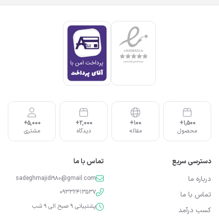
5,000+
2,000+
100+
1,500+
محصول
مقاله
دیدگاه
مشتری
دسترسی سریع
تماس با ما
درباره ما
sadeghmajidi980@gmail.com
09332413537
تماس با ما
پشتیبانی 9 صبح الی 9 شب
کسب درآمد