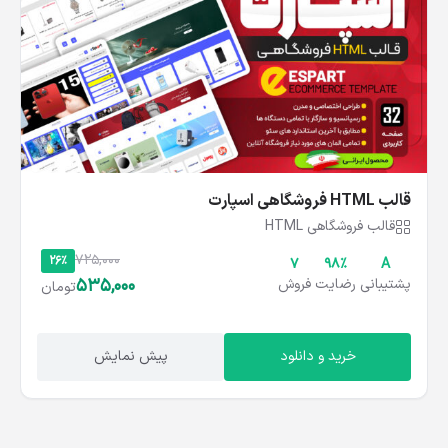
قالب HTML فروشگاهی اسپارت
قالب فروشگاهی HTML
725,000
26%
۷
۹۸%
A
535,000
پشتیبانی
رضایت
فروش
تومان
خرید و دانلود
پیش نمایش