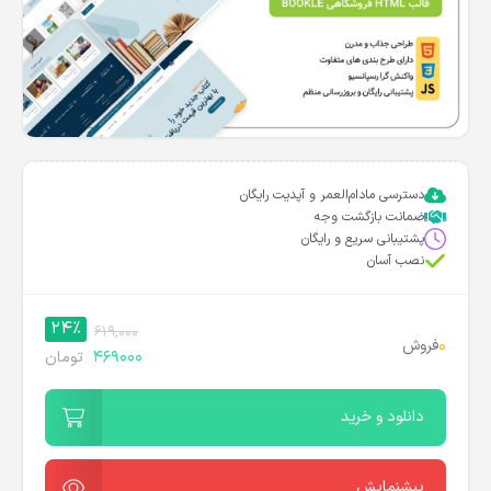
دسترسی مادام‌العمر و آپدیت رایگان
ضمانت بازگشت وجه
پشتیبانی سریع و رایگان
نصب آسان
24%
619,000
0
فروش
469000
تومان
دانلود و خرید
پیشنمایش