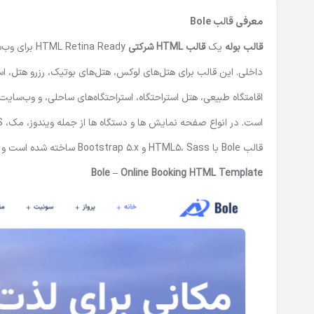
معرفی قالب Bole
قالب بوله
یک
قالب HTML شرکتی
داخلی. این قالب برای هتل‌های لوکس، هتل‌های بوتیک، رزرو هتل، استرا
است. در انواع صفحه نمایش ها و دستگاه ها از جمله ویندوز، مک، iOS، اندروید و ..جذاب به نظر می رسد.
قالب Bole با HTML5، Sass و Bootstrap 5.x ساخته شده است و در تمامی دستگاه ها به درستی نمایش داده می شود و کاملا واکنشگراست.
Bole – Online Booking HTML Template