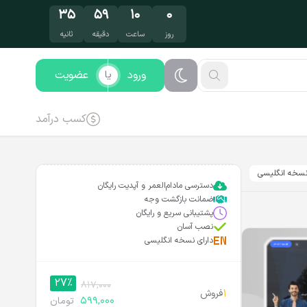
۳۴
۵۹
۱۰
۰
روز
ساعت
دقیقه
ثانیه
ورود
عضویت
یا
کسب درآمد
سخه انگلیسی
دسترسی مادام‌العمر و آپدیت رایگان
ضمانت بازگشت وجه
پشتیبانی سریع و رایگان
نصب آسان
دارای نسخه انگلیسی
27%
817,000
1
فروش
599,000
تومان