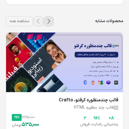
محصولات مشابه
مشاهده همه
قالب چندمنظوره کرفتو، Crafto
قالب چند منظوره HTML
725,000
26%
3
۹۴%
A+
535,000
پشتیبانی
رضایت
فروش
تومان