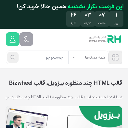
فتن به محتوای اصلی
این فرصت تکرار نشدنیه
همین حالا خرید کن!
۲۵
۰۳
۰۷
۱
روز
ساعت
دقیقه
ثانیه
همه دسته‌ها
قالب HTML چند منظوره بیزویل، قالب Bizwheel
شما اینجا هستید:
خانه
»
قالب چند منظوره
»
قالب HTML چند منظوره بیزویل، قالب Bizwheel