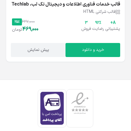
قالب خدمات فناوری اطلاعات و دیجیتال تک‌ لب، Techlab
قالب شرکتی HTML
627,000
25%
3
۹۲%
A+
469,000
پشتیبانی
رضایت
فروش
تومان
خرید و دانلود
پیش نمایش