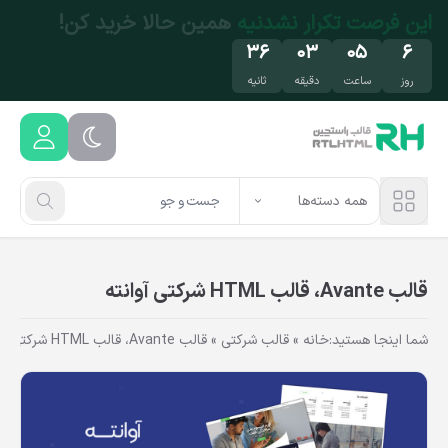
فتن به محتوای اصلی
تخفیف فقط این هفته
مهمون ما باش!
۳۵
۰۳
۰۵
۶
روز
ساعت
دقیقه
ثانیه
همه دسته‌ها
قالب Avante، قالب HTML شرکتی آوانته
شما اینجا هستید:
خانه
»
قالب شرکتی
»
قالب Avante، قالب HTML شرکتی آوانته