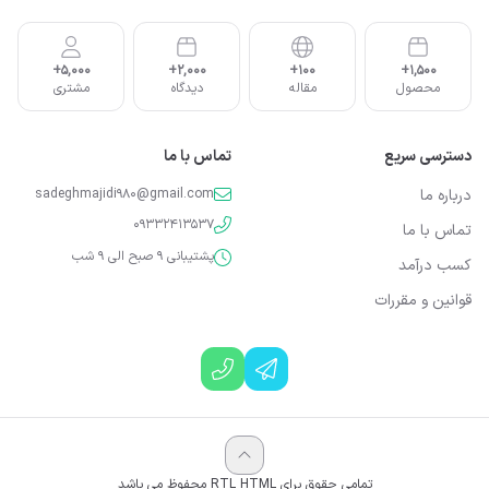
5,000+
2,000+
100+
1,500+
محصول
مقاله
دیدگاه
مشتری
دسترسی سریع
تماس با ما
درباره ما
sadeghmajidi980@gmail.com
09332413537
تماس با ما
پشتیبانی 9 صبح الی 9 شب
کسب درآمد
قوانین و مقررات
تمامی حقوق برای RTL HTML محفوظ می باشد