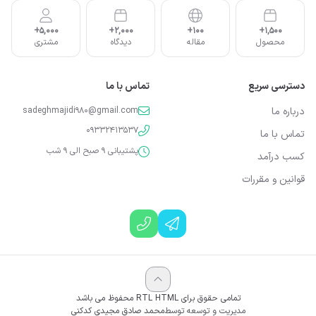
5,000+
2,000+
100+
1,500+
محصول
مقاله
دیدگاه
مشتری
دسترسی سریع
تماس با ما
درباره ما
sadeghmajidi980@gmail.com
09332413537
تماس با ما
پشتیبانی 9 صبح الی 9 شب
کسب درآمد
قوانین و مقررات
تمامی حقوق برای RTL HTML محفوظ می باشد
مدیریت و توسعه توسط
محمد صادق مجیدی کدکنی