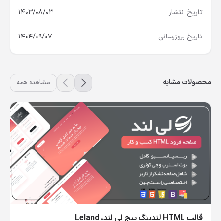
تاریخ انتشار
1403/08/03
تاریخ بروزرسانی
1404/09/07
محصولات مشابه
مشاهده همه
قالب HTML لندینگ پیج لی لند، Leland