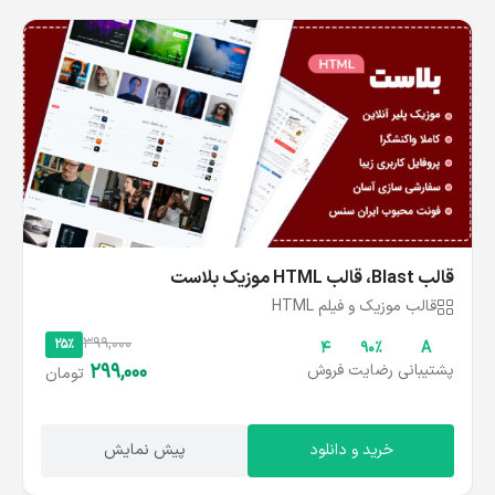
قالب Blast، قالب HTML موزیک بلاست
قالب موزیک و فیلم HTML
399,000
25%
4
۹۰%
A
299,000
پشتیبانی
رضایت
فروش
تومان
خرید و دانلود
پیش نمایش