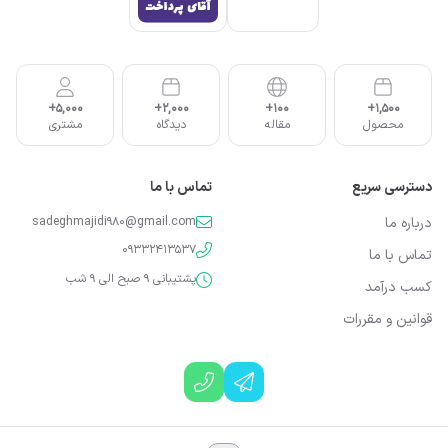
5,000+
2,000+
100+
1,500+
محصول
مقاله
دیدگاه
مشتری
دسترسی سریع
تماس با ما
درباره ما
sadeghmajidi980@gmail.com
09332413537
تماس با ما
پشتیبانی 9 صبح الی 9 شب
کسب درآمد
قوانین و مقررات