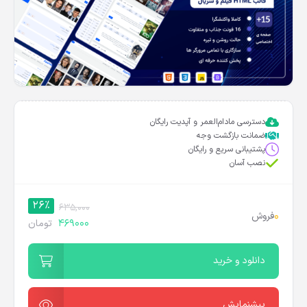
دسترسی مادام‌العمر و آپدیت رایگان
ضمانت بازگشت وجه
پشتیبانی سریع و رایگان
نصب آسان
26%
635,000
0
فروش
469000
تومان
دانلود و خرید
پیشنمایش