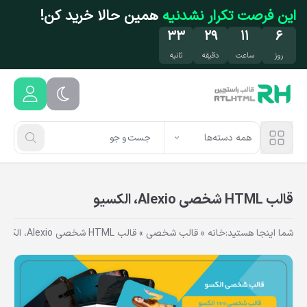
فتن به محتوای اصلی
این فرصت تکرار نشدنیه
همین حالا خرید کن!
۳۲
۲۹
۱۱
۶
روز
ساعت
دقیقه
ثانیه
همه دسته‌ها
قالب HTML شخصی Alexio، الکسیو
شما اینجا هستید:
خانه
»
قالب شخصی
»
قالب HTML شخصی Alexio، الکسیو