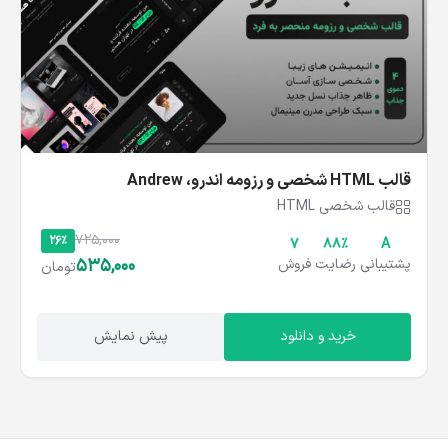
قالب HTML شخصی و رزومه اندرو، Andrew
قالب شخصی HTML
725,000
26%
7
۸۸%
A
535,000
پشتیبانی
رضایت
فروش
تومان
خرید و دانلود
پیش نمایش