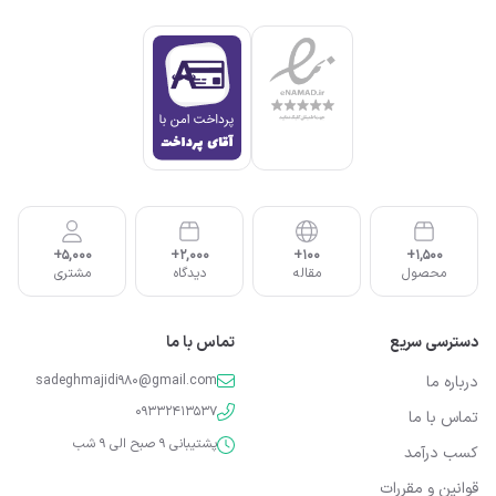
5,000+
2,000+
100+
1,500+
محصول
مقاله
دیدگاه
مشتری
دسترسی سریع
تماس با ما
درباره ما
sadeghmajidi980@gmail.com
09332413537
تماس با ما
پشتیبانی 9 صبح الی 9 شب
کسب درآمد
قوانین و مقررات