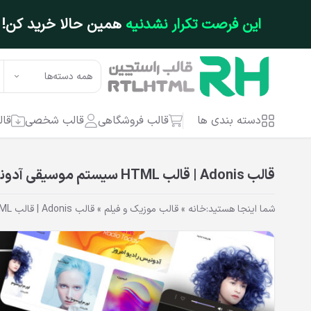
فتن به محتوای اصلی
این فرصت تکرار نشدنیه
همین حالا خرید کن!
همه دسته‌ها
دسته بندی ها
قالب فروشگاهی
قالب شخصی
قال
قالب Adonis | قالب HTML سیستم موسیقی آدونیس
شما اینجا هستید:
خانه
»
قالب موزیک و فیلم
»
قالب Adonis | قالب HTML سیستم موسیقی آدونیس