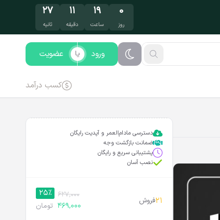
۲۶
۱۱
۱۹
۰
روز
ساعت
دقیقه
ثانیه
ورود
عضویت
یا
کسب درآمد
دسترسی مادام‌العمر و آپدیت رایگان
ضمانت بازگشت وجه
پشتیبانی سریع و رایگان
نصب آسان
25%
627,000
21
فروش
469,000
تومان