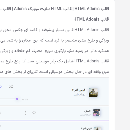
قالب HTML Adonis | قالب HTML سایت موزیک Adonis | قالب HTML آدونیس
قالب HTML Adonis :
قالب HTML Adonis قالبی بسیار پیشرفته و کاملا ای جکس محور با طراحی مدرن و فوق العاده ریسپانسیو با امکاناتی بی پایان.این
عملکرد عالی در زمینه سئو، بارگیری سریع، مصرف کم حافظه و ویژگی
قالب HTML Adonis شامل یک پلیر موسیقی است که پن
هیچ وقفه ای در حال پخش موسیقی است. کاربران از بخش های مختل