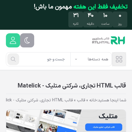
فتن به محتوای اصلی
تخفیف فقط این هفته
مهمون ما باش!
۳۱
۴۰
۱۰
۰
روز
ساعت
دقیقه
ثانیه
همه دسته‌ها
قالب HTML تجاری، شرکتی متلیک - Matelick
شما اینجا هستید:
خانه
»
قالب
»
قالب HTML تجاری، شرکتی متلیک - Matelick