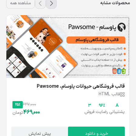
محصولات مشابه
مشاهده همه
قالب فروشگاهی حیوانات پاوسام، Pawsome
قالب HTML
627,000
25%
3
۹۶%
A
469,000
پشتیبانی
رضایت
فروش
تومان
خرید و دانلود
پیش نمایش